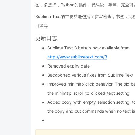
图，多选择，Python的插件，代码段，等等。完全
Sublime Text的主要功能包括：拼写检查，书签，完整
口等等
更新日志
Sublime Text 3 beta is now available from
http://www.sublimetext.com/3
Removed expiry date
Backported various fixes from Sublime Text
Improved minimap click behavior. The old beh
the minimap_scroll_to_clicked_text setting
Added copy_with_empty_selection setting, to
the copy and cut commands when no text is