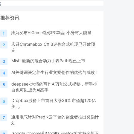
推荐资讯
驰为发布HiGame迷你PC新品 小身材大能量
1
宏碁Chromebox CXI3迷你台式机现已开放预
2
定
Misfit最新的混合动力手表Path现已上市
3
AI关键词决定养生行业文案创作的优劣与成败！
4
deepseek大佬的写作Ai万能公式揭秘，新手小
5
白也可以成为Ai高手
Dropbox股价上市首日大涨36% 市值超120亿
6
美元
通用电气针对Predix云平台的创业者推出奖励计
7
划
Google Chrome和Mozilla Firefox将支持全新无