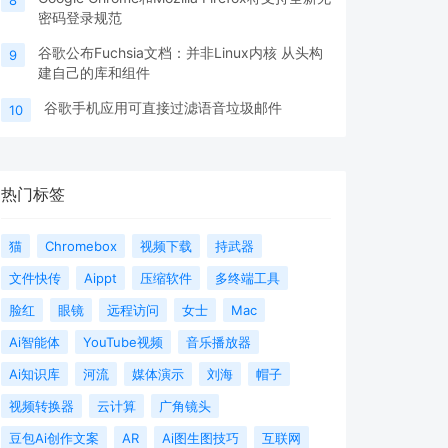
8
密码登录规范
谷歌公布Fuchsia文档：并非Linux内核 从头构
9
建自己的库和组件
谷歌手机应用可直接过滤语音垃圾邮件
10
热门标签
猫
Chromebox
视频下载
持武器
文件快传
Aippt
压缩软件
多终端工具
脸红
眼镜
远程访问
女士
Mac
Ai智能体
YouTube视频
音乐播放器
Ai知识库
河流
媒体演示
刘海
帽子
视频转换器
云计算
广角镜头
豆包Ai创作文案
AR
Ai图生图技巧
互联网