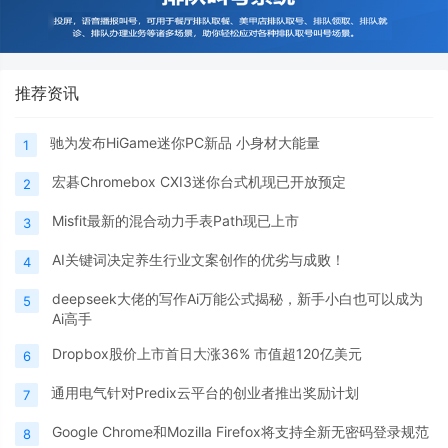
推荐资讯
驰为发布HiGame迷你PC新品 小身材大能量
1
宏碁Chromebox CXI3迷你台式机现已开放预定
2
Misfit最新的混合动力手表Path现已上市
3
AI关键词决定养生行业文案创作的优劣与成败！
4
deepseek大佬的写作Ai万能公式揭秘，新手小白也可以成为
5
Ai高手
Dropbox股价上市首日大涨36% 市值超120亿美元
6
通用电气针对Predix云平台的创业者推出奖励计划
7
Google Chrome和Mozilla Firefox将支持全新无密码登录规范
8