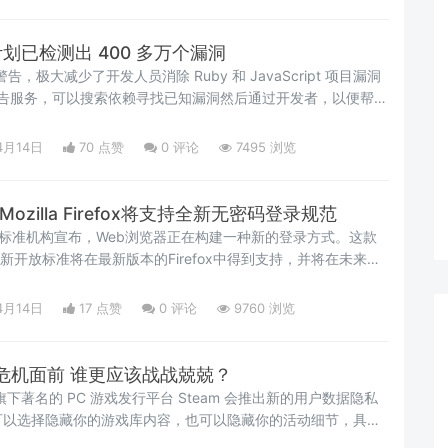
告计划已检测出 400 多万个漏洞
警告，极大减少了开发人员消除 Ruby 和 JavaScript 项目漏洞
安全警告服务，可以搜索依赖寻找已知漏洞然后通过开发者，以便帮助
补丁修复漏洞，消除有漏洞的依赖或者转到安全版本。
4月14日
70 点赞
0
评论
7495 浏览
e和Mozilla Firefox将支持全新无密码登录规范
联盟标准机构宣布，Web浏览器正在构建一种新的登录方式。这款
现的新开放标准将在最新版本的Firefox中得到支持，并将在未来几
和Edge的版本中得到支持。这是多年来的最新举措，目的是让用户
登录方式，如生物识别和USB令牌。
4月14日
17 点赞
0
评论
9760 浏览
危机面前 谁更应该战战兢兢？
 宣布旗下著名的 PC 游戏发行平台 Steam 会推出新的用户数据隐私
可以选择隐藏你的游戏库内容，也可以隐藏你的活动细节，具体
买了什么游戏，玩了什么游戏以及在某游戏上花了多少小时等