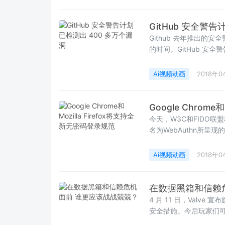
GitHub 安全警
Github 去年推出的安全
的时间。GitHub 
开发者尽可能快的打上
Ai视频动画
2018年0
Google Chrom
今天，W3C和FIDO
名为WebAuthn所呈
个月发布的Chrome
远离密码，转向更安全的
Ai视频动画
2018年0
在数据黑箱和信赖
4 月 11 日，Valve
安全措施。今后玩家们
到最近收藏什么游戏，