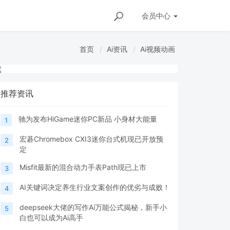
会员
中心
首页
Ai资讯
Ai视频动画
推荐资讯
驰为发布HiGame迷你PC新品 小身材大能量
1
宏碁Chromebox CXI3迷你台式机现已开放预
2
定
Misfit最新的混合动力手表Path现已上市
3
AI关键词决定养生行业文案创作的优劣与成败！
4
deepseek大佬的写作Ai万能公式揭秘，新手小
5
白也可以成为Ai高手