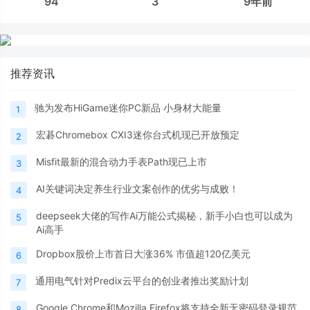
94
3
9年前
推荐资讯
驰为发布HiGame迷你PC新品 小身材大能量
1
宏碁Chromebox CXI3迷你台式机现已开放预定
2
Misfit最新的混合动力手表Path现已上市
3
AI关键词决定养生行业文案创作的优劣与成败！
4
deepseek大佬的写作Ai万能公式揭秘，新手小白也可以成为
5
Ai高手
Dropbox股价上市首日大涨36% 市值超120亿美元
6
通用电气针对Predix云平台的创业者推出奖励计划
7
Google Chrome和Mozilla Firefox将支持全新无密码登录规范
8