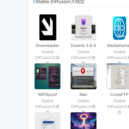
Stable Diffusion大模型
iDownloader
Downie 3.6.4
MediaHum
2.1.5 下载工具
视频下载工具
Downloade
Stable
Stable
Stable
3.9.9.13(18
Diffusion大模
Diffusion大模
Diffusion
视频下载
型
型
型
WiFiSpoof
Mac
CrossFTP
3.4.3 MAC地
VideoRipper
1.99.0 非
Stable
Stable
Stable
址修改工具
Pro 1.0.8 在线
力的ftp/sft
Diffusion大模
Diffusion大模
Diffusion
视频下载工具
具
型
型
型