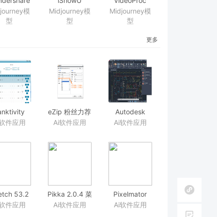
dershare
iShowU
VideoProc
lMyMusic
Instant 1.2.11
3.2(2019013001)
journey模
Midjourney模
Midjourney模
4.1 音频录制
实时屏幕录制
视频格式转换
型
型
型
工具
软件
更多
nktivity
eZip 粉丝力荐
Autodesk
1.2 财务管理
的压缩软件
AutoCAD
i软件应用
Ai软件应用
Ai软件应用
软件
2019 强大的
CAD绘图工具
etch 53.2
Pikka 2.0.4 菜
Pixelmator
量易用的矢
单栏屏幕取色
3.8.2(90215)
i软件应用
Ai软件应用
Ai软件应用
设计工具
器
能修图的不只