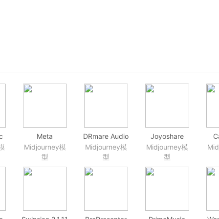
c
Meta
DRmare Audio
Joyoshare
C
1.9.2(2358) 音
Converter
Screen
201
y模
Midjourney模
Midjourney模
Midjourney模
Mid
的音
频元数据音乐
2.0.2.16 DRM
Recorder
强
型
型
型
具
标签信息编辑
音频清除转换
2.0.0.22 Mac
视
器
应用
屏幕录制应用