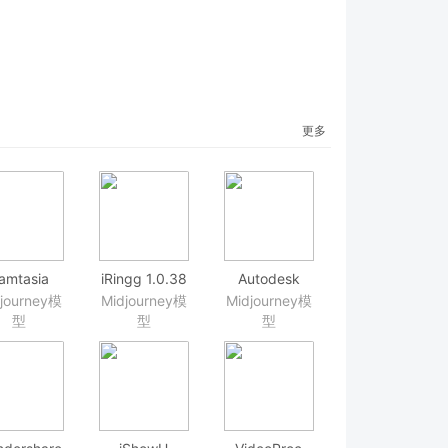
更多
amtasia
iRingg 1.0.38
Autodesk
8.0.8(105822)
iPhone铃声制
MayaLT 2019
journey模
Midjourney模
Midjourney模
大且易用的
作
最牛3D动画软
型
型
型
频录制和剪
件
辑软件