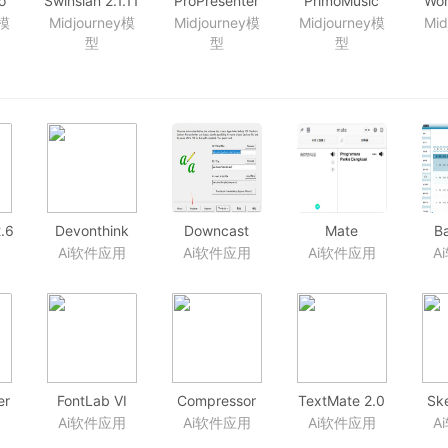
o
Swinsian 2.1.11
ProPresenter
PrimoMusic
Won
ro
专业的好用的
6.3.8 现场演出
1.6-20181024
Al
y模
Midjourney模
Midjourney模
Midjourney模
Mid
213)
Mac音乐播放
和媒体演示工
音乐管理工具
2.
型
型
型
器
器
具
2.6
Devonthink
Downcast
Mate
Ba
件
Pro Office
2.9.38
Translate 5.1.3
7.
用
Ai软件应用
Ai软件应用
Ai软件应用
A
2.11.2 文件管
Podcast订阅
多国语言即时
理用具
工具
翻译工具
er
FontLab VI
Compressor
TextMate 2.0
Sk
件夹
6.1.3(7013) 字
4.4.4 苹果官方
RC 23 著名的
轻
用
Ai软件应用
Ai软件应用
Ai软件应用
A
体编辑器
出品视频解码
文本编辑器
量