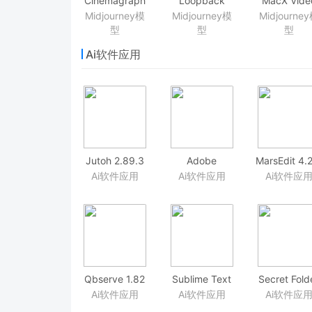
Cinemagraph
Loopback
MacX Vide
Pro 2.7.1 专业
2.0.0 高端虚拟
Converter P
Midjourney模
Midjourney模
Midjourne
的动态图片与
录音工作室
6.4.0(20181
型
型
型
视频制作工具
视频转换
Ai软件应用
Jutoh 2.89.3
Adobe
MarsEdit 4.
电子书设计制
Acrobat Pro
博客写作软
Ai软件应用
Ai软件应用
Ai软件应
作软件
DC
2019.010.20098
强大的PDF编
辑软件
Qbserve 1.82
Sublime Text
Secret Fold
追踪你在 Mac
3.2 Build 3202
Pro 9.7 文
Ai软件应用
Ai软件应用
Ai软件应
上的时间消耗
加密