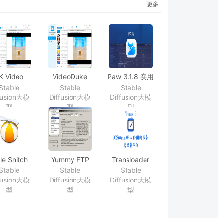
更多
K Video
VideoDuke
Paw 3.1.8 实用
wnloader
1.0(204) 视频
的HTTP/REST
Stable
Stable
Stable
.0 下载高品
下载
服务测试工具
fusion大模
Diffusion大模
Diffusion大模
YouTube
型
型
型
视频
tle Snitch
Yummy FTP
Transloader
.3_CR2 防
Alias 2.2.13
2.1 MacOS、
Stable
Stable
Stable
火墙工具
FTP工具
iOS多平台协作
fusion大模
Diffusion大模
Diffusion大模
的下载工具
型
型
型