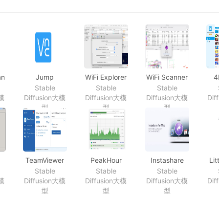
an
Jump
WiFi Explorer
WiFi Scanner
4
r
Desktop
Pro 2.1.6 Mac
2.9 无线WiFi网
Do
Stable
Stable
Stable
03)
8.2.14 远程桌
上强大的WiFi
络管理工具
4.5
大模
Diffusion大模
Diffusion大模
Diffusion大模
Dif
面
无线扫描和管
质的
型
型
型
理工具
TeamViewer
PeakHour
Instashare
Lit
常给
远程支持、远
4.0.12 实时了
1.4.6 apple设
4.0
Stable
Stable
Stable
p工
程访问、在线
解您的网络状
备文件快传工
大模
Diffusion大模
Diffusion大模
Diffusion大模
Dif
协作和会议
况
具
型
型
型