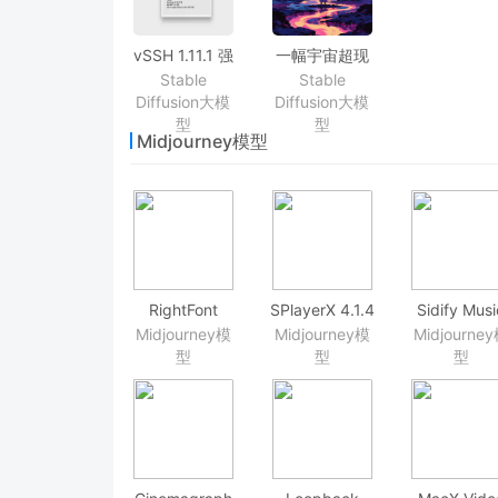
vSSH 1.11.1 强
一幅宇宙超现
大的多标签ssh
实的风景画
Stable
Stable
工具
Diffusion大模
Diffusion大模
型
型
Midjourney模型
RightFont
SPlayerX 4.1.4
Sidify Musi
5.4.1(2474) 超
射手播放器
Converter
Midjourney模
Midjourney模
Midjourne
级好用的字体
1.3.2 优秀
型
型
型
管理工具
乐转换工