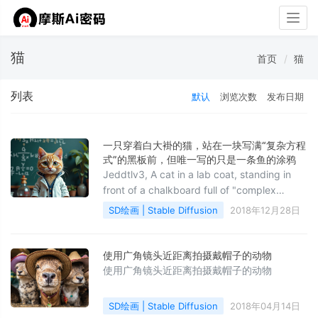
Togg
navig
猫
首页
猫
列表
默认
浏览次数
发布日期
一只穿着白大褂的猫，站在一块写满“复杂方程
式”的黑板前，但唯一写的只是一条鱼的涂鸦
Jeddtlv3, A cat in a lab coat, standing in
front of a chalkboard full of "complex
equations," but the only thing written is a
SD绘画 | Stable Diffusion
2018年12月28日
doodle of a fishSteps: 35, CFG scale: 3.5,
Sampler: Undefined, Seed: 16279
使用广角镜头近距离拍摄戴帽子的动物
使用广角镜头近距离拍摄戴帽子的动物
SD绘画 | Stable Diffusion
2018年04月14日