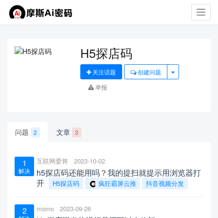
Toggl
navig
H5探店码
关注话题
创建问题
举报
问题
文章
2
3
互联网爱将
2023-10-02
1
解决
h5探店码还能用吗？我的提扫就提示用浏览器打
开
H5探店码
疯狂霸屏云推
抖音视频分发
momo
2023-09-26
2