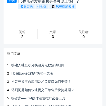
解决
H5探店码发的视频是否可以上热门？
H5探店码
抖收银
疯狂霸屏云推
问答
文章
关注者
2
3
0
热门文章
1
哆达人社区积分换混剪点数活动细则！
2
H5探店码2023新功能一览表
3
抖音开放平台应用及相关接口如何申请？
4
遇到问题如何快速提交工单售后快捷处理？
5
哆管家—2024媒体运营推广必备工具