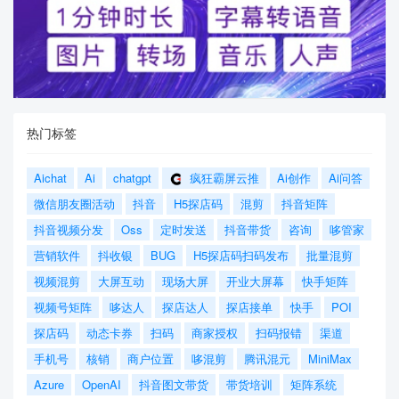
热门标签
Aichat
Ai
chatgpt
疯狂霸屏云推
Ai创作
Ai问答
微信朋友圈活动
抖音
H5探店码
混剪
抖音矩阵
抖音视频分发
Oss
定时发送
抖音带货
咨询
哆管家
营销软件
抖收银
BUG
H5探店码扫码发布
批量混剪
视频混剪
大屏互动
现场大屏
开业大屏幕
快手矩阵
视频号矩阵
哆达人
探店达人
探店接单
快手
POI
探店码
动态卡券
扫码
商家授权
扫码报错
渠道
手机号
核销
商户位置
哆混剪
腾讯混元
MiniMax
Azure
OpenAI
抖音图文带货
带货培训
矩阵系统