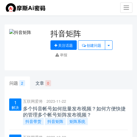
Toggl
navig
抖音矩阵
关注话题
创建问题
举报
问题
文章
2
0
互联网爱将
2023-11-22
1
解决
多个抖音帐号如何批量发布视频？如何方便快捷
的管理多个帐号矩阵发布视频？
抖音带货
抖音矩阵
矩阵系统