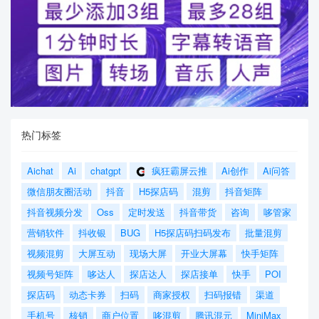
热门标签
Aichat
Ai
chatgpt
疯狂霸屏云推
Ai创作
Ai问答
微信朋友圈活动
抖音
H5探店码
混剪
抖音矩阵
抖音视频分发
Oss
定时发送
抖音带货
咨询
哆管家
营销软件
抖收银
BUG
H5探店码扫码发布
批量混剪
视频混剪
大屏互动
现场大屏
开业大屏幕
快手矩阵
视频号矩阵
哆达人
探店达人
探店接单
快手
POI
探店码
动态卡券
扫码
商家授权
扫码报错
渠道
手机号
核销
商户位置
哆混剪
腾讯混元
MiniMax