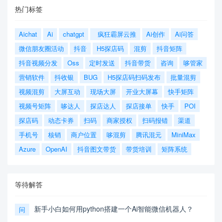
热门标签
Aichat
Ai
chatgpt
疯狂霸屏云推
Ai创作
Ai问答
微信朋友圈活动
抖音
H5探店码
混剪
抖音矩阵
抖音视频分发
Oss
定时发送
抖音带货
咨询
哆管家
营销软件
抖收银
BUG
H5探店码扫码发布
批量混剪
视频混剪
大屏互动
现场大屏
开业大屏幕
快手矩阵
视频号矩阵
哆达人
探店达人
探店接单
快手
POI
探店码
动态卡券
扫码
商家授权
扫码报错
渠道
手机号
核销
商户位置
哆混剪
腾讯混元
MiniMax
Azure
OpenAI
抖音图文带货
带货培训
矩阵系统
等待解答
新手小白如何用python搭建一个Ai智能微信机器人？
问