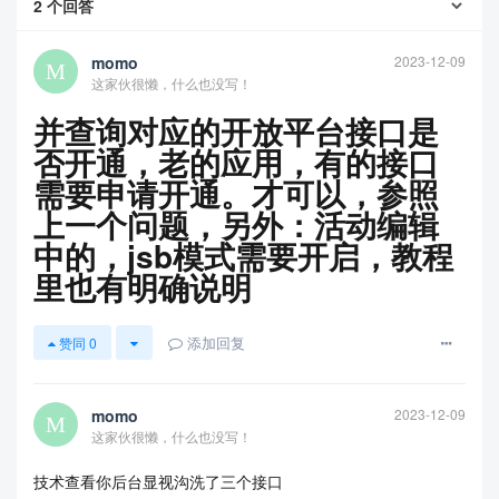
2
个回答
momo
2023-12-09
这家伙很懒，什么也没写！
并查询对应的开放平台接口是
否开通，老的应用，有的接口
需要申请开通。才可以，参照
上一个问题，另外：活动编辑
中的，jsb模式需要开启，教程
查看更多
里也有明确说明
添加回复
赞同
0
momo
2023-12-09
这家伙很懒，什么也没写！
技术查看你后台显视沟洗了三个接口