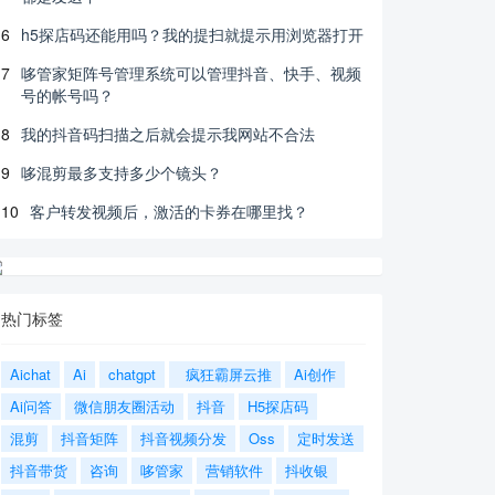
6
h5探店码还能用吗？我的提扫就提示用浏览器打开
7
哆管家矩阵号管理系统可以管理抖音、快手、视频
号的帐号吗？
8
我的抖音码扫描之后就会提示我网站不合法
9
哆混剪最多支持多少个镜头？
10
客户转发视频后，激活的卡券在哪里找？
热门标签
Aichat
Ai
chatgpt
疯狂霸屏云推
Ai创作
Ai问答
微信朋友圈活动
抖音
H5探店码
混剪
抖音矩阵
抖音视频分发
Oss
定时发送
抖音带货
咨询
哆管家
营销软件
抖收银