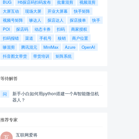
BUG
H5探店码扫码发布
批量混剪
视频混剪
大屏互动
现场大屏
开业大屏幕
快手矩阵
视频号矩阵
哆达人
探店达人
探店接单
快手
POI
探店码
动态卡券
扫码
商家授权
扫码报错
渠道
手机号
核销
商户位置
哆混剪
腾讯混元
MiniMax
Azure
OpenAI
抖音图文带货
带货培训
矩阵系统
等待解答
新手小白如何用python搭建一个Ai智能微信机
问
器人？
推荐专家
互联网爱将