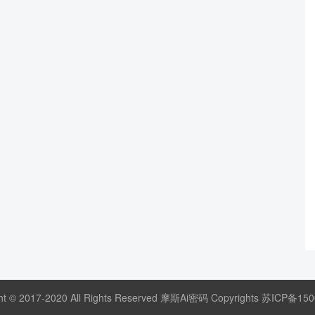
ht © 2017-2020 All Rights Reserved 摩斯Ai密码 Copyrights
苏ICP备150