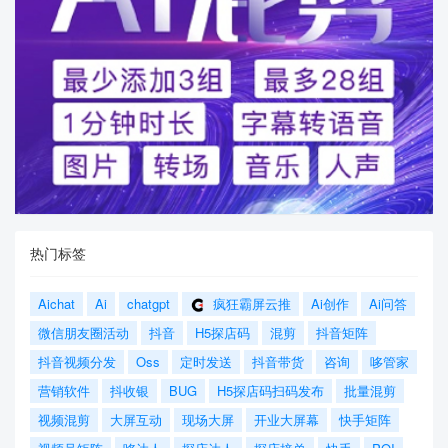
热门标签
Aichat
Ai
chatgpt
疯狂霸屏云推
Ai创作
Ai问答
微信朋友圈活动
抖音
H5探店码
混剪
抖音矩阵
抖音视频分发
Oss
定时发送
抖音带货
咨询
哆管家
营销软件
抖收银
BUG
H5探店码扫码发布
批量混剪
视频混剪
大屏互动
现场大屏
开业大屏幕
快手矩阵