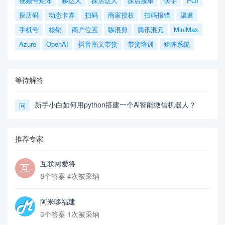
视频号矩阵
哆达人
探店达人
探店接单
快手
POI
探店码
动态卡券
扫码
商家授权
扫码报错
渠道
手机号
核销
商户位置
哆混剪
腾讯混元
MiniMax
Azure
OpenAI
抖音图文带货
带货培训
矩阵系统
等待解答
新手小白如何用python搭建一个Ai智能微信机器人？
问
推荐专家
互联网爱将
8个答案 4次被采纳
阿米哆福建
3个答案 1次被采纳