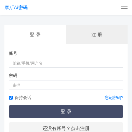
摩斯Ai密码
Tog
nav
登 录
注 册
账号
密码
保持会话
忘记密码?
登 录
还没有账号？点击注册