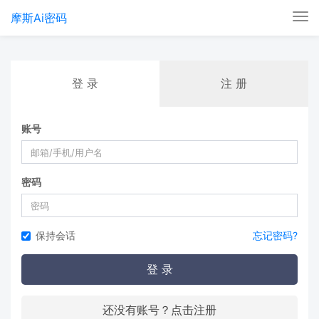
摩斯Ai密码
Tog
nav
登 录
注 册
账号
密码
保持会话
忘记密码?
登 录
还没有账号？点击注册